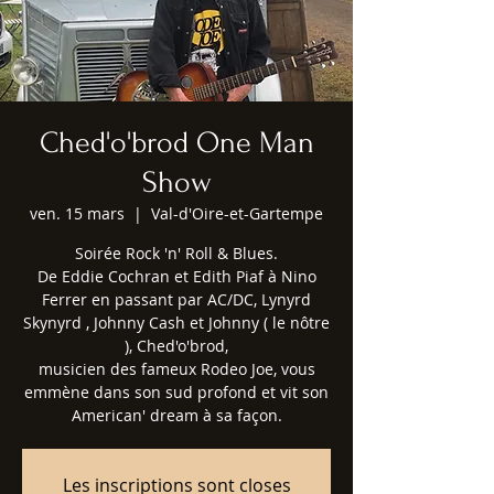
Ched'o'brod One Man
Show
ven. 15 mars
  |  
Val-d'Oire-et-Gartempe
Soirée Rock 'n' Roll & Blues.
De Eddie Cochran et Edith Piaf à Nino
Ferrer en passant par AC/DC, Lynyrd
Skynyrd , Johnny Cash et Johnny ( le nôtre
), Ched'o'brod,
musicien des fameux Rodeo Joe, vous
emmène dans son sud profond et vit son
American' dream à sa façon.
Les inscriptions sont closes