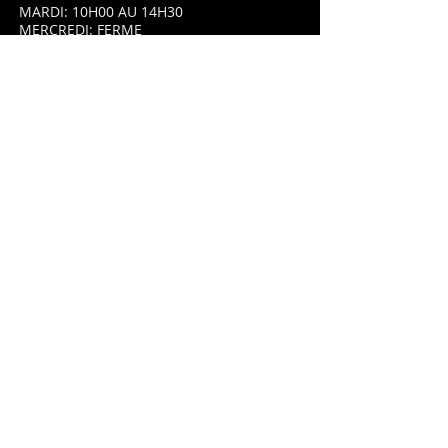
MARDI: 10H00 AU 14H30
MERCREDI: FERME
JEUDI: 10H AU 14h30
VENDREDI: 10H00 AU 14H30 & 18H00
AU 21H00
SAMEDI: 10H00 AU 14H30 & 18H00 AU
21H00
DIMANCHE: 10H00 AU 14H30 & 18H00
AU 21H00
ADRESSE
8 Place Saint Jean,
87320 Darnac,
France.
09.66.80.32.41
OÙ NOUS SOMMES