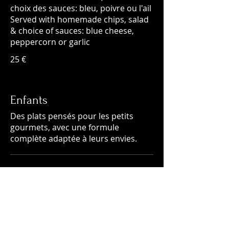
choix des sauces: bleu, poivre ou l'ail
Served with homemade chips, salad
& choice of sauces: blue cheese,
peppercorn or garlic
25 €
Enfants
Des plats pensés pour les petits
gourmets, avec une formule
complète adaptée à leurs envies.
Nuggets & Frites
4 nuggets de poulet avec frites
maison
6,50 €