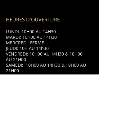
HEURES D'OUVERTURE
LUNDI: 10H00 AU 14H30
MARDI: 10H00 AU 14H30
MERCREDI: FERME
JEUDI: 10H AU 14h30
VENDREDI: 10H00 AU 14H30 & 18H00
AU 21H00
SAMEDI: 10H00 AU 14H30 & 18H00 AU
21H00
DIMANCHE: 10H00 AU 14H30 & 18H00
AU 21H00
ADRESSE
8 Place Saint Jean,
87320 Darnac,
France.
09.66.80.32.41