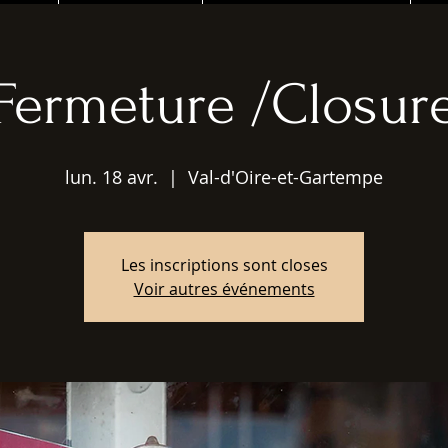
Fermeture /Closur
lun. 18 avr.
  |  
Val-d'Oire-et-Gartempe
Les inscriptions sont closes
Voir autres événements