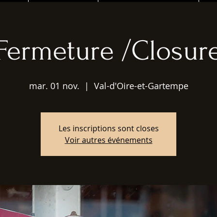
Fermeture /Closur
mar. 01 nov.
  |  
Val-d'Oire-et-Gartempe
Les inscriptions sont closes
Voir autres événements