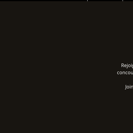
Rejoi
concour
Joi