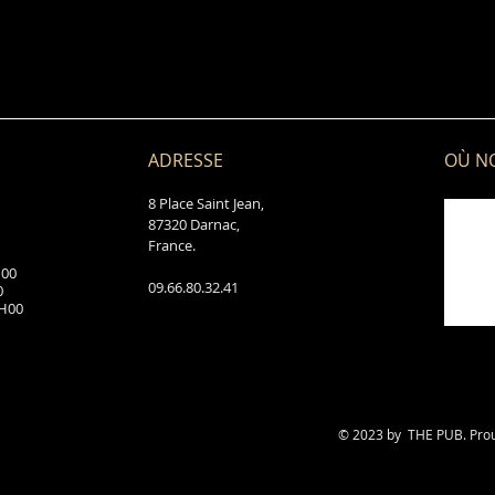
ADRESSE
OÙ N
8 Place Saint Jean,
87320 Darnac,
France.
H00
09.66.80.32.41
0
H00
© 2023 by THE PUB. Proud