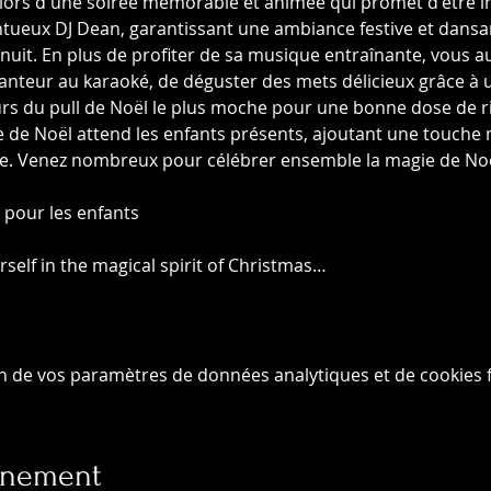
lors d'une soirée mémorable et animée qui promet d'être in
ntueux DJ Dean, garantissant une ambiance festive et dansan
 nuit. En plus de profiter de sa musique entraînante, vous au
nteur au karaoké, de déguster des mets délicieux grâce à un
rs du pull de Noël le plus moche pour une bonne dose de rir
e de Noël attend les enfants présents, ajoutant une touche 
age. Venez nombreux pour célébrer ensemble la magie de N
 pour les enfants
self in the magical spirit of Christmas…
n de vos paramètres de données analytiques et de cookies f
vénement