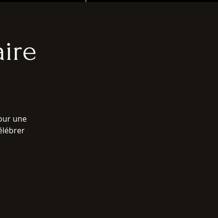
ire
pour une
élébrer