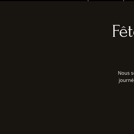
Fê
Nous so
journé