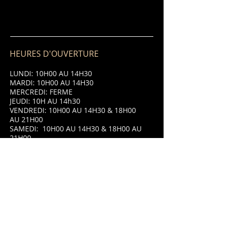
HEURES D'OUVERTURE
LUNDI: 10H00 AU 14H30
MARDI: 10H00 AU 14H30
MERCREDI: FERME
JEUDI: 10H AU 14h30
VENDREDI: 10H00 AU 14H30 & 18H00
AU 21H00
SAMEDI: 10H00 AU 14H30 & 18H00 AU
21H00
DIMANCHE: 10H00 AU 14H30 & 18H00
AU 21H00
ADRESSE
8 Place Saint Jean,
87320 Darnac,
France.